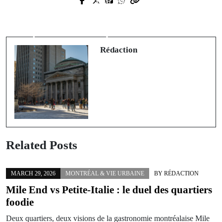
Next Post
Prev Post
Le REM change la game : comment le
Griffintown vs le Vieux-Port : quel
nouveau réseau transforme la
quartier choisir pour vivre en 2026
banlieue
Rédaction
Related Posts
MARCH 29, 2026
MONTRÉAL & VIE URBAINE
BY
RÉDACTION
Mile End vs Petite-Italie : le duel des quartiers
foodie
Deux quartiers, deux visions de la gastronomie montréalaise Mile