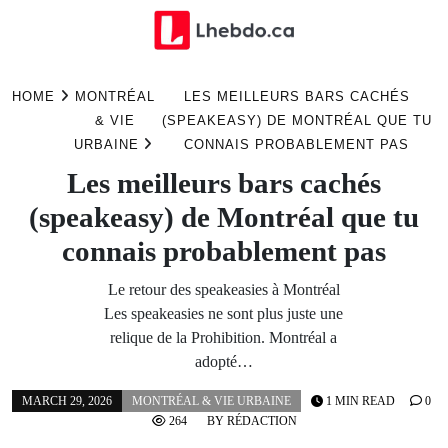
Skip
to
HOME
MONTRÉAL
LES MEILLEURS BARS CACHÉS
content
& VIE
(SPEAKEASY) DE MONTRÉAL QUE TU
URBAINE
CONNAIS PROBABLEMENT PAS
Les meilleurs bars cachés
(speakeasy) de Montréal que tu
connais probablement pas
Le retour des speakeasies à Montréal
Les speakeasies ne sont plus juste une
relique de la Prohibition. Montréal a
adopté…
MARCH 29, 2026
MONTRÉAL & VIE URBAINE
1 MIN READ
0
264
BY
RÉDACTION