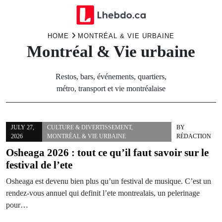
Skip
HOME
MONTRÉAL & VIE URBAINE
Montréal & Vie urbaine
to
content
Restos, bars, événements, quartiers,
métro, transport et vie montréalaise
JULY 27,
CULTURE & DIVERTISSEMENT
,
BY
2026
MONTRÉAL & VIE URBAINE
RÉDACTION
Osheaga 2026 : tout ce qu’il faut savoir sur le
festival de l’ete
Osheaga est devenu bien plus qu’un festival de musique. C’est un
rendez-vous annuel qui definit l’ete montrealais, un pelerinage
pour…