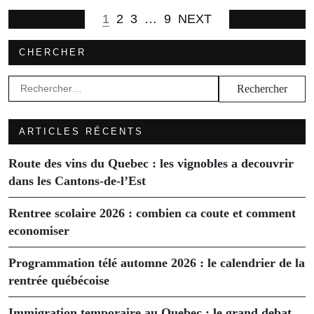
1
2
3
…
9
NEXT
CHERCHER
Rechercher :
ARTICLES RÉCENTS
Route des vins du Quebec : les vignobles a decouvrir
dans les Cantons-de-l’Est
Rentree scolaire 2026 : combien ca coute et comment
economiser
Programmation télé automne 2026 : le calendrier de la
rentrée québécoise
Immigration temporaire au Quebec : le grand debat