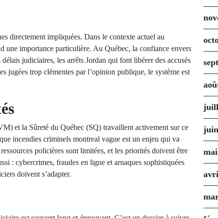
nov
nnes directement impliquées. Dans le contexte actuel au
oct
d une importance particulière. Au Québec, la confiance envers
s délais judiciaires, les arrêts Jordan qui font libérer des accusés
sep
es jugées trop clémentes par l’opinion publique, le système est
aoû
tés
juil
VM) et la Sûreté du Québec (SQ) travaillent activement sur ce
jui
 que incendies criminels montreal vague est un enjeu qui va
ssources policières sont limitées, et les priorités doivent être
mai
ssi : cybercrimes, fraudes en ligne et arnaques sophistiquées
avr
iciers doivent s’adapter.
mar
diciaire est souvent long et éprouvant. C’est un dossier à suivre