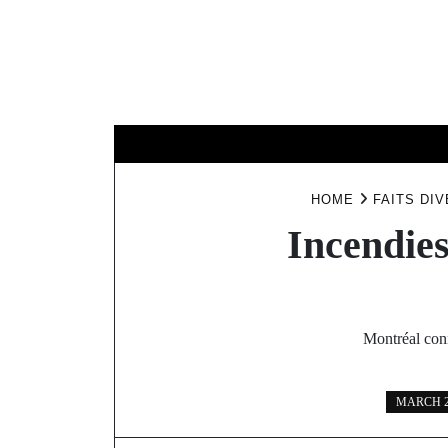
Skip
to
content
HOME
NOUV
HOME
FAITS DIV
Incendies
Montréal conn
MARCH 29