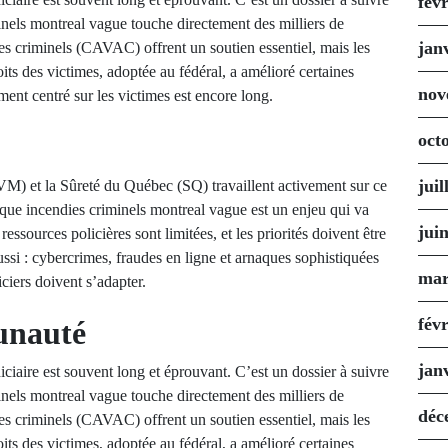
fév
inels montreal vague touche directement des milliers de
jan
es criminels (CAVAC) offrent un soutien essentiel, mais les
oits des victimes, adoptée au fédéral, a amélioré certaines
nov
ent centré sur les victimes est encore long.
oct
juil
VM) et la Sûreté du Québec (SQ) travaillent activement sur ce
 que incendies criminels montreal vague est un enjeu qui va
jui
ssources policières sont limitées, et les priorités doivent être
ssi : cybercrimes, fraudes en ligne et arnaques sophistiquées
mar
iciers doivent s’adapter.
fév
unauté
jan
diciaire est souvent long et éprouvant. C’est un dossier à suivre
inels montreal vague touche directement des milliers de
déc
es criminels (CAVAC) offrent un soutien essentiel, mais les
oits des victimes, adoptée au fédéral, a amélioré certaines