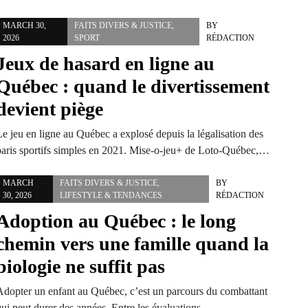
MARCH 30,
FAITS DIVERS & JUSTICE
,
BY
2026
SPORT
RÉDACTION
Jeux de hasard en ligne au
Québec : quand le divertissement
devient piège
Le jeu en ligne au Québec a explosé depuis la légalisation des
paris sportifs simples en 2021. Mise-o-jeu+ de Loto-Québec,…
MARCH
FAITS DIVERS & JUSTICE
,
BY
30, 2026
LIFESTYLE & TENDANCES
RÉDACTION
Adoption au Québec : le long
chemin vers une famille quand la
biologie ne suffit pas
Adopter un enfant au Québec, c’est un parcours du combattant
ui peut durer des années. Entre les évaluations