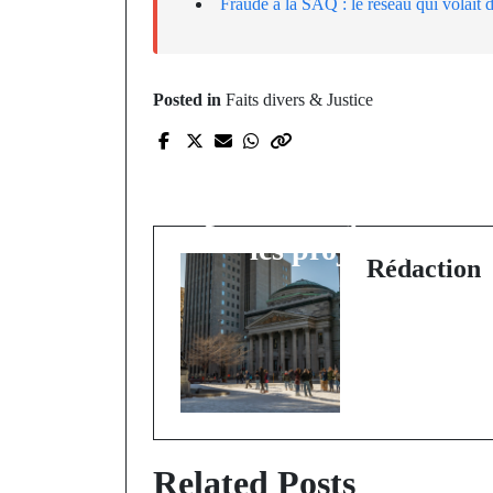
Fraude à la SAQ : le réseau qui volait d
Posted in
Faits divers & Justice
Prev Post
Procès médiatisés au
Québec : la justice sou
les projecteurs
Rédaction
Related Posts