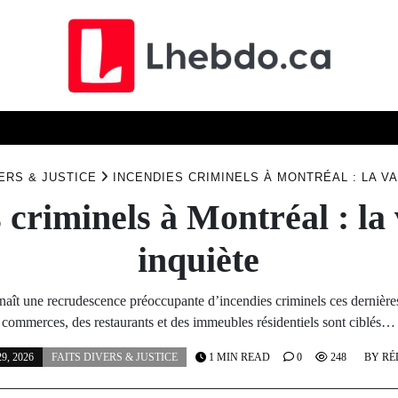
ELLES
TECHN
ÉCONOMIE
SCIENCE
SOCIÉTÉ
ERS & JUSTICE
INCENDIES CRIMINELS À MONTRÉAL : LA V
 criminels à Montréal : la
inquiète
aît une recrudescence préoccupante d’incendies criminels ces dernièr
commerces, des restaurants et des immeubles résidentiels sont ciblés…
, 2026
FAITS DIVERS & JUSTICE
1 MIN READ
0
248
BY
RÉ