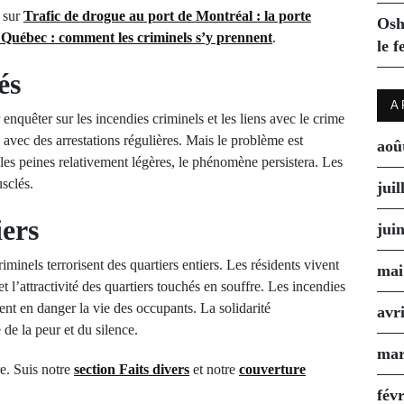
e sur
Trafic de drogue au port de Montréal : la porte
Osh
 Québec : comment les criminels s’y prennent
.
le f
és
A
quêter sur les incendies criminels et les liens avec le crime
, avec des arrestations régulières. Mais le problème est
aoû
t les peines relativement légères, le phénomène persistera. Les
usclés.
juil
iers
jui
inels terrorisent des quartiers entiers. Les résidents vivent
mai
et l’attractivité des quartiers touchés en souffre. Les incendies
nt en danger la vie des occupants. La solidarité
avr
 de la peur et du silence.
mar
re. Suis notre
section Faits divers
et notre
couverture
fév