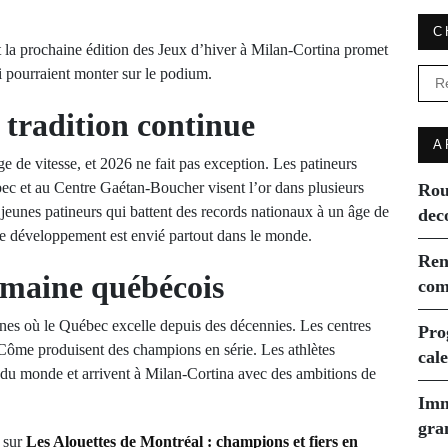
C
t la prochaine édition des Jeux d’hiver à Milan-Cortina promet
ui pourraient monter sur le podium.
Rec
a tradition continue
A
 de vitesse, et 2026 ne fait pas exception. Les patineurs
ec et au Centre Gaétan-Boucher visent l’or dans plusieurs
Rou
jeunes patineurs qui battent des records nationaux à un âge de
dec
e développement est envié partout dans le monde.
Ren
omaine québécois
com
plines où le Québec excelle depuis des décennies. Les centres
Pro
Côme produisent des champions en série. Les athlètes
cal
du monde et arrivent à Milan-Cortina avec des ambitions de
Imm
gra
e sur
Les Alouettes de Montréal : champions et fiers en