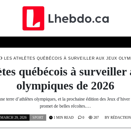
ELLES
TECHN
ÉCONOMIE
SCIENCE
SOCIÉTÉ
LES ATHLÈTES QUÉBÉCOIS À SURVEILLER AUX JEUX OLYM
ètes québécois à surveiller
olympiques de 2026
ne terre d’athlètes olympiques, et la prochaine édition des Jeux d’hiver
promet de belles récoltes.…
MARCH 29, 2026
SPORT
1 MIN READ
0
207
BY
RÉDACTION