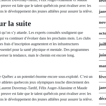
fév
 preuve est faite que le talent québécois peut rivaliser avec les
jan
ans le développement des jeunes athlètes pour assurer la relève.
r la suite
nov
i qu’on s’y attarde. Les experts consultés soulignent que
oct
qui va continuer d’évoluer dans les prochains mois. Les clubs
juil
es frais d’inscription augmentent et les infrastructures
st essentiel pour la santé physique et mentale. Des programmes
jui
rser la tendance, mais le chemin est encore long.
mar
fév
 le Québec a un potentiel énorme encore sous-exploité. C’est un
ue athletes quebecois jeux olympiques touche directement des
jan
 Laurent Duvernay-Tardif, Félix Auger-Aliassime et Maude
 preuve est faite que le talent québécois peut rivaliser avec les
déc
ans le développement des jeunes athlètes pour assurer la relève.