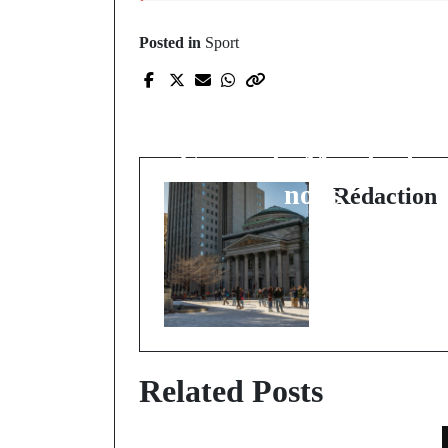
Posted in
Sport
Prev Post
CF Montréal en MLS
2026 : l'année de la
Coupe du Monde chez
nous
Rédaction
Related Posts