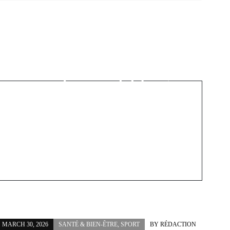
Next Post
La LPHF à Montréal :
le hockey féminin
professionnel débarque
enfin
MARCH 30, 2026
SANTÉ & BIEN-ÊTRE
,
SPORT
BY
RÉDACTION