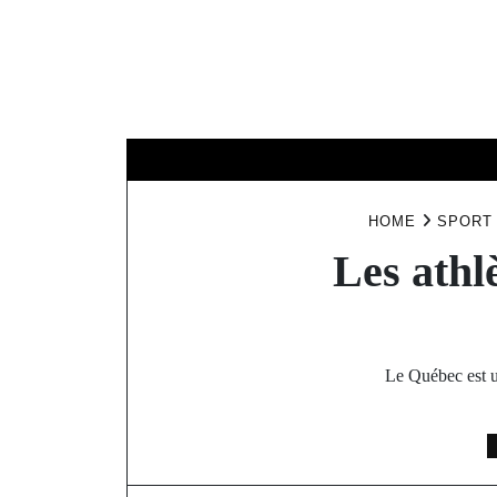
Skip
to
content
HOME
NOUV
HOME
SPORT
Les athl
Le Québec est u