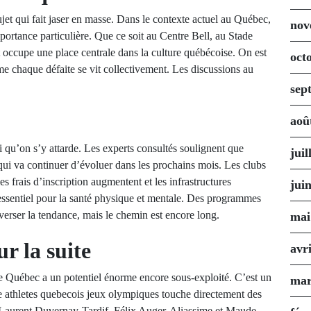
jet qui fait jaser en masse. Dans le contexte actuel au Québec,
nov
ortance particulière. Que ce soit au Centre Bell, au Stade
t occupe une place centrale dans la culture québécoise. On est
oct
e chaque défaite se vit collectivement. Les discussions au
sep
aoû
i qu’on s’y attarde. Les experts consultés soulignent que
juil
qui va continuer d’évoluer dans les prochains mois. Les clubs
es frais d’inscription augmentent et les infrastructures
jui
st essentiel pour la santé physique et mentale. Des programmes
rser la tendance, mais le chemin est encore long.
mai
r la suite
avr
 le Québec a un potentiel énorme encore sous-exploité. C’est un
mar
ue athletes quebecois jeux olympiques touche directement des
 Laurent Duvernay-Tardif, Félix Auger-Aliassime et Maude