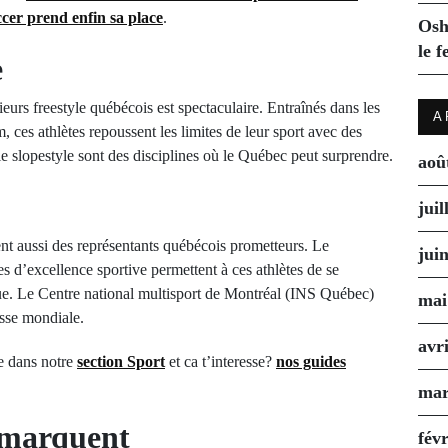
cer prend enfin sa place
.
Osh
le f
e
urs freestyle québécois est spectaculaire. Entraînés dans les
A
ces athlètes repoussent les limites de leur sport avec des
le slopestyle sont des disciplines où le Québec peut surprendre.
aoû
juil
ent aussi des représentants québécois prometteurs. Le
jui
d’excellence sportive permettent à ces athlètes de se
ue. Le Centre national multisport de Montréal (INS Québec)
mai
asse mondiale.
avr
ue dans notre
section Sport
et ca t’interesse?
nos guides
mar
 marquent
fév