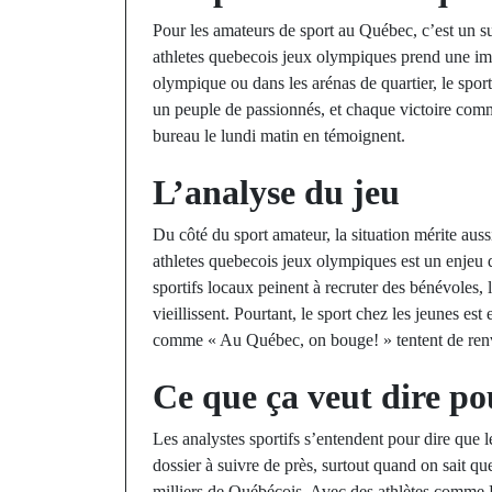
Pour les amateurs de sport au Québec, c’est un su
athletes quebecois jeux olympiques prend une imp
olympique ou dans les arénas de quartier, le spor
un peuple de passionnés, et chaque victoire comm
bureau le lundi matin en témoignent.
L’analyse du jeu
Du côté du sport amateur, la situation mérite auss
athletes quebecois jeux olympiques est un enjeu 
sportifs locaux peinent à recruter des bénévoles, l
vieillissent. Pourtant, le sport chez les jeunes e
comme « Au Québec, on bouge! » tentent de renve
Ce que ça veut dire pou
Les analystes sportifs s’entendent pour dire que
dossier à suivre de près, surtout quand on sait q
milliers de Québécois. Avec des athlètes comme