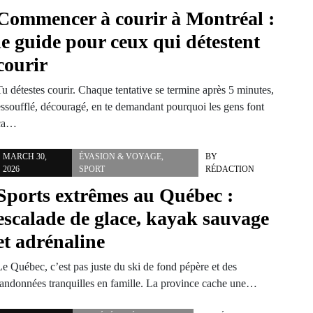
Commencer à courir à Montréal :
le guide pour ceux qui détestent
courir
u détestes courir. Chaque tentative se termine après 5 minutes,
essoufflé, découragé, en te demandant pourquoi les gens font
ça…
MARCH 30,
ÉVASION & VOYAGE
,
BY
2026
SPORT
RÉDACTION
Sports extrêmes au Québec :
escalade de glace, kayak sauvage
et adrénaline
Le Québec, c’est pas juste du ski de fond pépère et des
randonnées tranquilles en famille. La province cache une…