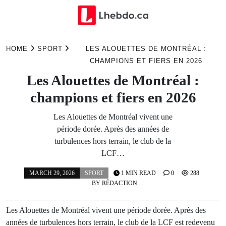
Skip
to
HOME
SPORT
LES ALOUETTES DE MONTRÉAL :
content
CHAMPIONS ET FIERS EN 2026
Les Alouettes de Montréal :
champions et fiers en 2026
Les Alouettes de Montréal vivent une
période dorée. Après des années de
turbulences hors terrain, le club de la
LCF…
MARCH 29, 2026
SPORT
1 MIN READ
0
288
BY
RÉDACTION
Les Alouettes de Montréal vivent une période dorée. Après des
années de turbulences hors terrain, le club de la LCF est redevenu