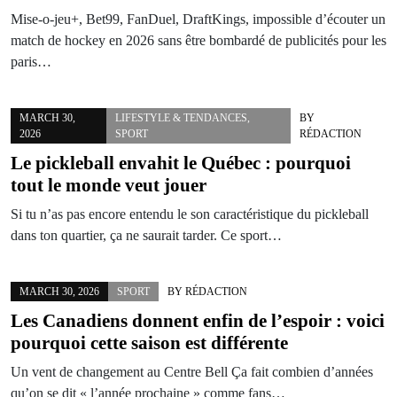
Mise-o-jeu+, Bet99, FanDuel, DraftKings, impossible d’écouter un
match de hockey en 2026 sans être bombardé de publicités pour les
paris…
MARCH 30,
LIFESTYLE & TENDANCES
,
BY
2026
SPORT
RÉDACTION
Le pickleball envahit le Québec : pourquoi
tout le monde veut jouer
Si tu n’as pas encore entendu le son caractéristique du pickleball
dans ton quartier, ça ne saurait tarder. Ce sport…
MARCH 30, 2026
SPORT
BY
RÉDACTION
Les Canadiens donnent enfin de l’espoir : voici
pourquoi cette saison est différente
Un vent de changement au Centre Bell Ça fait combien d’années
qu’on se dit « l’année prochaine » comme fans…