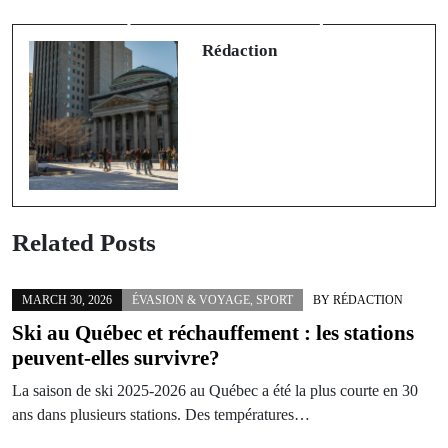
marathon de Montréal bat des
féminin professionnel débarque enfin
records
Rédaction
Related Posts
MARCH 30, 2026
ÉVASION & VOYAGE
,
SPORT
BY
RÉDACTION
Ski au Québec et réchauffement : les stations
peuvent-elles survivre?
La saison de ski 2025-2026 au Québec a été la plus courte en 30
ans dans plusieurs stations. Des températures…