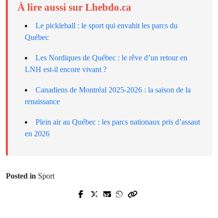
À lire aussi sur Lhebdo.ca
Le pickleball : le sport qui envahit les parcs du
Québec
Les Nordiques de Québec : le rêve d’un retour en
LNH est-il encore vivant ?
Canadiens de Montréal 2025-2026 : la saison de la
renaissance
Plein air au Québec : les parcs nationaux pris d’assaut
en 2026
Posted in
Sport
Next Post
Prev Post
Course à pied au Québec : le
La LPHF à Montréal : le hockey