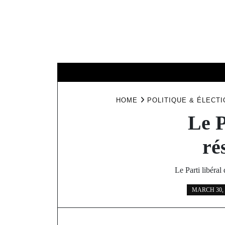
Skip
to
content
HOME
NOUV
HOME
POLITIQUE & ÉLECTI
Le P
ré
Le Parti libéral
MARCH 30, 