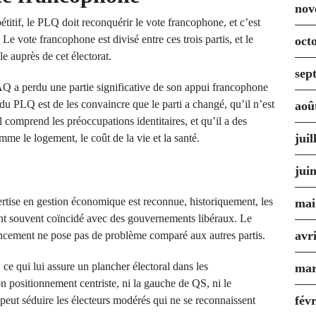
nov
itif, le PLQ doit reconquérir le vote francophone, et c’est
e vote francophone est divisé entre ces trois partis, et le
oct
 auprès de cet électorat.
sep
AQ a perdu une partie significative de son appui francophone
 du PLQ est de les convaincre que le parti a changé, qu’il n’est
aoû
 comprend les préoccupations identitaires, et qu’il a des
juil
me le logement, le coût de la vie et la santé.
jui
rtise en gestion économique est reconnue, historiquement, les
mai
t souvent coïncidé avec des gouvernements libéraux. Le
avr
inancement ne pose pas de problème comparé aux autres partis.
, ce qui lui assure un plancher électoral dans les
mar
n positionnement centriste, ni la gauche de QS, ni le
fév
eut séduire les électeurs modérés qui ne se reconnaissent