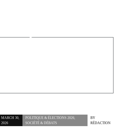
Next Post
Les mini-maisons au
n
Québec : le rêve vs les
règlements municipaux
MARCH 30,
POLITIQUE & ÉLECTIONS 2026
,
BY
2026
SOCIÉTÉ & DÉBATS
RÉDACTION