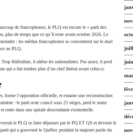
jan
nov
eaucoup de francophones, le PLQ est encore le « parti des
oct
s, plus de temps que ce qu’il reste avant octobre 2026. Le
 moindre : les médias francophones se concentrent sur le duel
juil
ace au PLQ.
jui
Trop fédéraliste, il aliène les nationalistes. Pas assez, il perd
te qui a fait tomber plus d’un chef libéral avant celui-ci.
mar
e
fév
, forme l’opposition officielle, et entame une reconstruction
jan
miste : le parti reste coincé sous 25 sièges, perd le statut
et entre dans une spirale descendante existentielle.
déc
 verrait le PLQ se faire dépasser par le PQ ET QS et devenir le
nov
 parti qui a gouverné le Québec pendant la majeure partie du