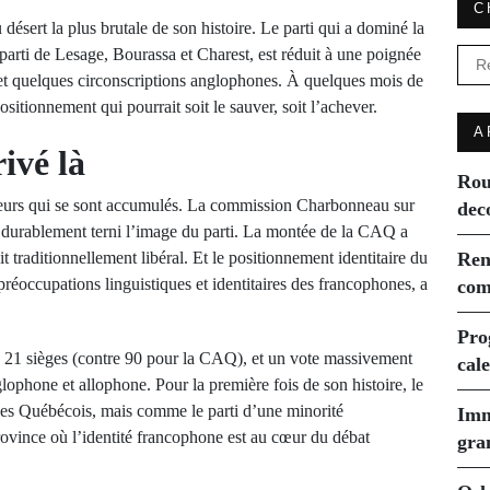
C
 désert la plus brutale de son histoire. Le parti qui a dominé la
 parti de Lesage, Bourassa et Charest, est réduit à une poignée
Rec
 et quelques circonscriptions anglophones. À quelques mois de
sitionnement qui pourrait soit le sauver, soit l’achever.
A
ivé là
Rou
cteurs qui se sont accumulés. La commission Charbonneau sur
dec
 a durablement terni l’image du parti. La montée de la CAQ a
it traditionnellement libéral. Et le positionnement identitaire du
Ren
réoccupations linguistiques et identitaires des francophones, a
com
Pro
: 21 sièges (contre 90 pour la CAQ), et un vote massivement
cal
lophone et allophone. Pour la première fois de son histoire, le
 les Québécois, mais comme le parti d’une minorité
Imm
rovince où l’identité francophone est au cœur du débat
gra