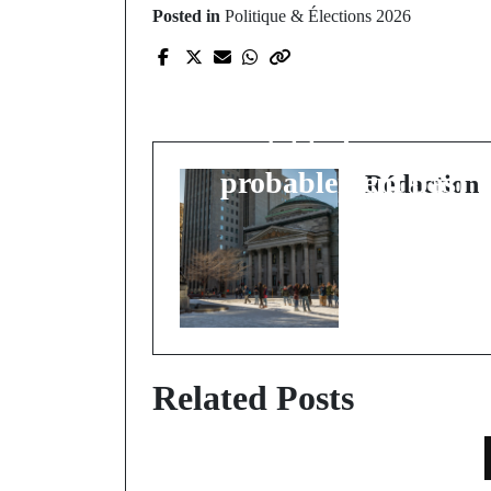
Posted in
Politique & Élections 2026
Prev Post
Le cinéma québécois
n'a jamais été aussi bo
(et tu le sais
probablement pas)
Rédaction
Related Posts