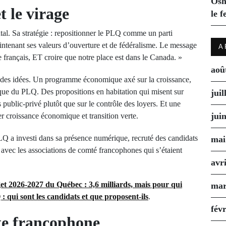
Osh
t le virage
le f
al. Sa stratégie : repositionner le PLQ comme un parti
ntenant ses valeurs d’ouverture et de fédéralisme. Le message
A
e français, ET croire que notre place est dans le Canada. »
aoû
lan des idées. Un programme économique axé sur la croissance,
orique du PLQ. Des propositions en habitation qui misent sur
juil
ts public-privé plutôt que sur le contrôle des loyers. Et une
jui
r croissance économique et transition verte.
Q a investi dans sa présence numérique, recruté des candidats
mai
er avec les associations de comté francophones qui s’étaient
avr
t 2026-2027 du Québec : 3,6 milliards, mais pour qui
mar
: qui sont les candidats et que proposent-ils
.
fév
ête francophone