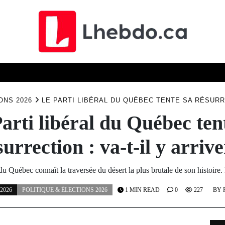
ELLES
TECHN
ÉCONOMIE
SCIENCE
SOCIÉTÉ
ONS 2026
LE PARTI LIBÉRAL DU QUÉBEC TENTE SA RÉSURRE
arti libéral du Québec ten
surrection : va-t-il y arrive
 du Québec connaît la traversée du désert la plus brutale de son histoire
2026
POLITIQUE & ÉLECTIONS 2026
1 MIN READ
0
227
BY