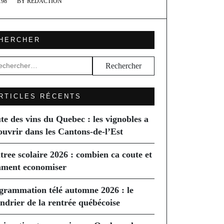
98
BY
RÉDACTION
HERCHER
hercher :
RTICLES RÉCENTS
te des vins du Quebec : les vignobles a
ouvrir dans les Cantons-de-l’Est
tree scolaire 2026 : combien ca coute et
ment economiser
grammation télé automne 2026 : le
endrier de la rentrée québécoise