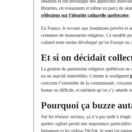
situation et ont développé des approches innovan
librairies, en restaurants et même en parcs de s
réflexions sur l’identité culturelle québécoise
.
En France, le recours aux fondations privées et a
centaines de monuments religieux. Ce modèle pou
culturel reste moins développé qu’en Europe ou 
Et si on décidait colle
La gestion du patrimoine religieux québécois ne d
ou au marché immobilier. Comme le soulignent
n
concerne l’ensemble de la communauté, croyants 
bonne ou difficile, et méritent qu’on s’y attarde 
Pourquoi ça buzze aut
Sur les réseaux sociaux, ça n’a pas tardé à réagi
quebec eglises prend une importance particulière.
Instagram et les vidéos TikTok, le sujet est partou