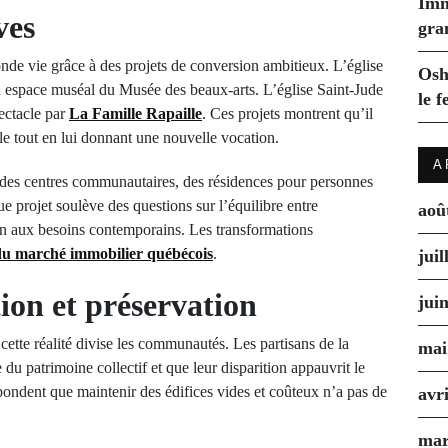
Imm
ves
gra
nde vie grâce à des projets de conversion ambitieux. L’église
Osh
 espace muséal du Musée des beaux-arts. L’église Saint-Jude
le f
ectacle par
La Famille Rapaille
. Ces projets montrent qu’il
ale tout en lui donnant une nouvelle vocation.
A
 des centres communautaires, des résidences pour personnes
projet soulève des questions sur l’équilibre entre
aoû
ion aux besoins contemporains. Les transformations
 du marché immobilier québécois
.
juil
ion et préservation
jui
 cette réalité divise les communautés. Les partisans de la
mai
 du patrimoine collectif et que leur disparition appauvrit le
ondent que maintenir des édifices vides et coûteux n’a pas de
avr
mar