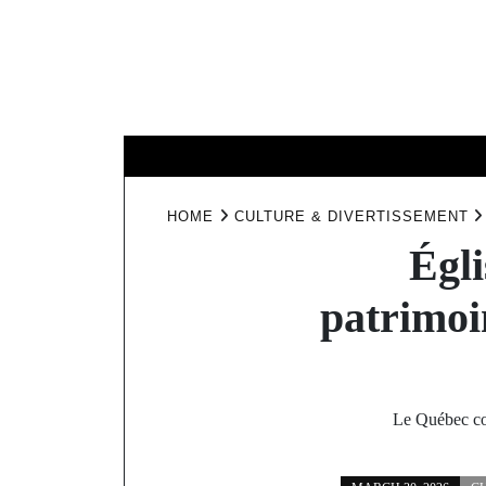
Skip
to
content
HOME
NOUV
HOME
CULTURE & DIVERTISSEMENT
Égli
patrimoi
Le Québec com