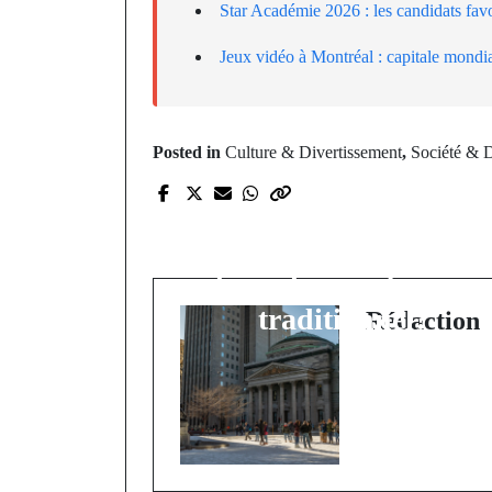
Star Académie 2026 : les candidats fav
Jeux vidéo à Montréal : capitale mondi
Posted in
Culture & Divertissement
,
Société & 
Prev Post
Télétravail permanent 
le Québec est-il prêt à
dire adieu au bureau
traditionnel?
Rédaction