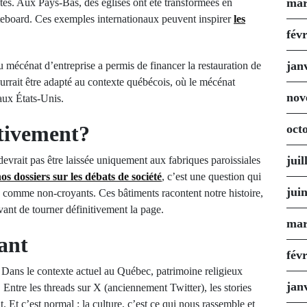
mar
tes. Aux Pays-Bas, des églises ont été transformées en
kateboard. Ces exemples internationaux peuvent inspirer
les
fév
jan
u mécénat d’entreprise a permis de financer la restauration de
rrait être adapté au contexte québécois, où le mécénat
nov
aux États-Unis.
ctivement?
oct
juil
evrait pas être laissée uniquement aux fabriques paroissiales
os dossiers sur les débats de société
, c’est une question qui
jui
comme non-croyants. Ces bâtiments racontent notre histoire,
avant de tourner définitivement la page.
mar
ant
fév
r. Dans le contexte actuel au Québec, patrimoine religieux
jan
 Entre les threads sur X (anciennement Twitter), les stories
t. Et c’est normal : la culture, c’est ce qui nous rassemble et