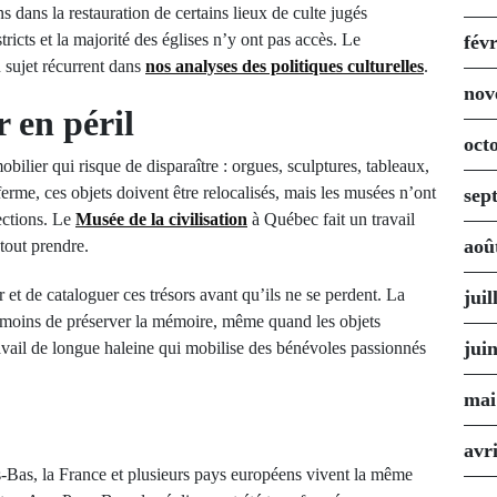
dans la restauration de certains lieux de culte jugés
tricts et la majorité des églises n’y ont pas accès. Le
fév
 sujet récurrent dans
nos analyses des politiques culturelles
.
nov
 en péril
oct
bilier qui risque de disparaître : orgues, sculptures, tableaux,
ferme, ces objets doivent être relocalisés, mais les musées n’ont
sep
ections. Le
Musée de la civilisation
à Québec fait un travail
aoû
tout prendre.
et de cataloguer ces trésors avant qu’ils ne se perdent. La
juil
u moins de préserver la mémoire, même quand les objets
jui
avail de longue haleine qui mobilise des bénévoles passionnés
mai
avr
s-Bas, la France et plusieurs pays européens vivent la même