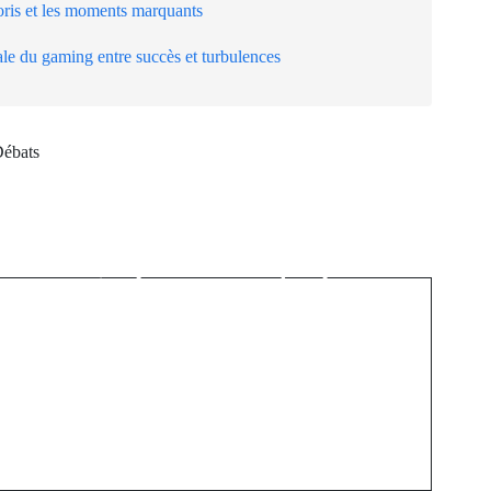
oris et les moments marquants
ale du gaming entre succès et turbulences
Débats
Next Post
:
Bières artisanales : les
microbrasseries
québécoises entre boom
et saturation