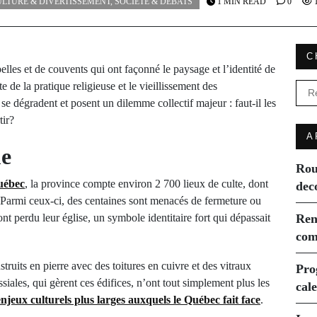
ULTURE & DIVERTISSEMENT
,
SOCIÉTÉ & DÉBATS
1 MIN READ
0
1
C
lles et de couvents qui ont façonné le paysage et l’identité de
 de la pratique religieuse et le vieillissement des
Rec
se dégradent et posent un dilemme collectif majeur : faut-il les
tir?
A
me
Rou
uébec
, la province compte environ 2 700 lieux de culte, dont
dec
. Parmi ceux-ci, des centaines sont menacés de fermeture ou
 ont perdu leur église, un symbole identitaire fort qui dépassait
Ren
com
truits en pierre avec des toitures en cuivre et des vitraux
Pro
siales, qui gèrent ces édifices, n’ont tout simplement plus les
cal
enjeux culturels plus larges auxquels le Québec fait face
.