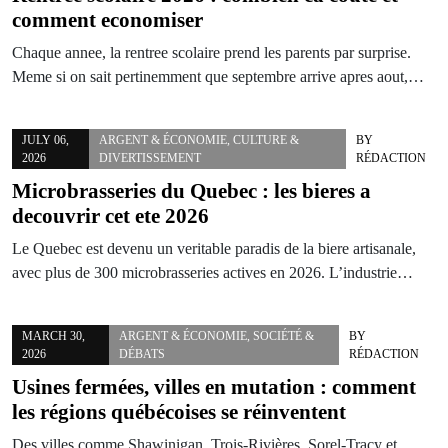
comment economiser
Chaque annee, la rentree scolaire prend les parents par surprise.
Meme si on sait pertinemment que septembre arrive apres aout,…
JULY 06,
ARGENT & ÉCONOMIE
,
CULTURE &
BY
2026
DIVERTISSEMENT
RÉDACTION
Microbrasseries du Quebec : les bieres a
decouvrir cet ete 2026
Le Quebec est devenu un veritable paradis de la biere artisanale,
avec plus de 300 microbrasseries actives en 2026. L’industrie…
MARCH 30,
ARGENT & ÉCONOMIE
,
SOCIÉTÉ &
BY
2026
DÉBATS
RÉDACTION
Usines fermées, villes en mutation : comment
les régions québécoises se réinventent
Des villes comme Shawinigan, Trois-Rivières, Sorel-Tracy et