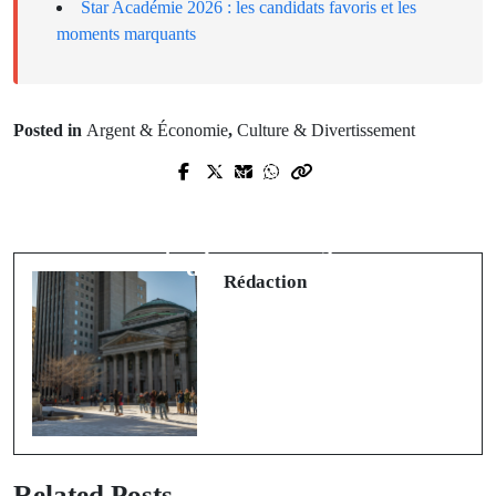
Star Académie 2026 : les candidats favoris et les
moments marquants
Posted in
Argent & Économie
,
Culture & Divertissement
Prev Post
Next Post
Églises abandonnées : que faire du
Internet haute vitesse en région : des
patrimoine religieux québécois qui
milliers de Québécois toujours
tombe en ruine?
déconnectés
Rédaction
Related Posts