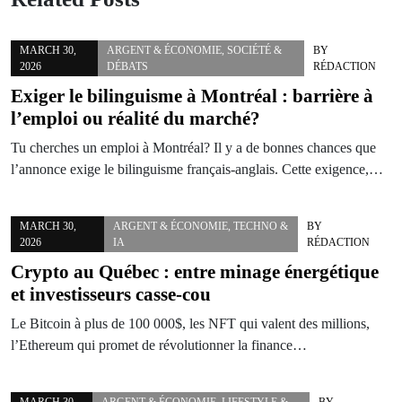
MARCH 30,
ARGENT & ÉCONOMIE
,
SOCIÉTÉ &
BY
2026
DÉBATS
RÉDACTION
Exiger le bilinguisme à Montréal : barrière à
l’emploi ou réalité du marché?
Tu cherches un emploi à Montréal? Il y a de bonnes chances que
l’annonce exige le bilinguisme français-anglais. Cette exigence,…
MARCH 30,
ARGENT & ÉCONOMIE
,
TECHNO &
BY
2026
IA
RÉDACTION
Crypto au Québec : entre minage énergétique
et investisseurs casse-cou
Le Bitcoin à plus de 100 000$, les NFT qui valent des millions,
l’Ethereum qui promet de révolutionner la finance…
MARCH 30,
ARGENT & ÉCONOMIE
,
LIFESTYLE &
BY