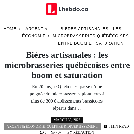
Skip
to
HOME
ARGENT &
BIÈRES ARTISANALES : LES
content
ÉCONOMIE
MICROBRASSERIES QUÉBÉCOISES
ENTRE BOOM ET SATURATION
Bières artisanales : les
microbrasseries québécoises entre
boom et saturation
En 20 ans, le Québec est passé d’une
poignée de microbrasseries pionnières à
plus de 300 établissements brassicoles
répartis dans…
MARCH 30, 2026
ARGENT & ÉCONOMIE
,
CULTURE & DIVERTISSEMENT
1 MIN READ
0
407
BY
RÉDACTION