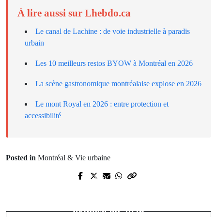
À lire aussi sur Lhebdo.ca
Le canal de Lachine : de voie industrielle à paradis
urbain
Les 10 meilleurs restos BYOW à Montréal en 2026
La scène gastronomique montréalaise explose en 2026
Le mont Royal en 2026 : entre protection et
accessibilité
Posted in
Montréal & Vie urbaine
Prev Post
Next Post
Le REM transforme les habitudes de
La scène gastronomique montréalaise
transport des Montréalais
explose en 2026