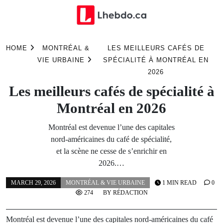
Skip
to
HOME
MONTRÉAL &
LES MEILLEURS CAFÉS DE
content
VIE URBAINE
SPÉCIALITÉ À MONTRÉAL EN
2026
Les meilleurs cafés de spécialité à
Montréal en 2026
Montréal est devenue l’une des capitales
nord-américaines du café de spécialité,
et la scène ne cesse de s’enrichir en
2026.…
MARCH 29, 2026
MONTRÉAL & VIE URBAINE
1 MIN READ
0
274
BY
RÉDACTION
Montréal est devenue l’une des capitales nord-américaines du café