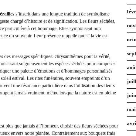
fév
érailles
s’inscrit dans une longue tradition de symbolisme
n geste chargé d’histoire et de signification. Les fleurs séchées,
nov
nce particulière à cet hommage. Elles symbolisent non
ence du souvenir. Leur présence rappelle que si la vie est
oct
sep
les des messages spécifiques: chrysanthèmes pour la vérité,
choisissant soigneusement les espèces séchées pour composer
aoû
iquer une palette d’émotions et d’hommages personnalisés
soleil estival. Les rites funéraires, souvent empreints d’un
juil
uvent une résonance particulière dans l’utilisation des fleurs
 rompent jamais vraiment, même lorsque la nature est en pleine
jui
mai
avr
st plus que jamais à l’honneur, choisir des fleurs séchées pour
ctueux envers notre planète. Contrairement aux bouquets frais