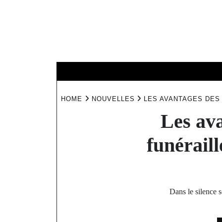
Skip
to
content
HOME
NOUV
HOME
NOUVELLES
LES AVANTAGES DES 
Les ava
funéraill
Dans le silence 