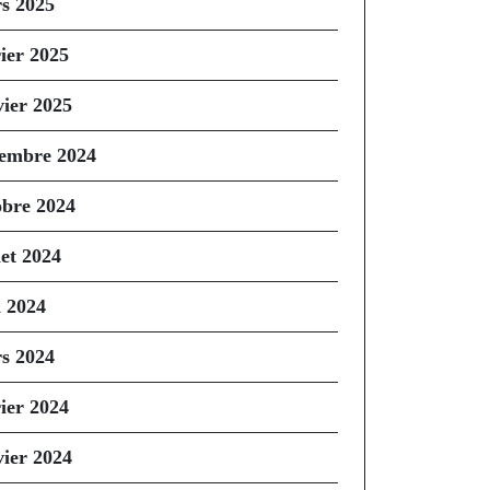
s 2025
rier 2025
vier 2025
embre 2024
obre 2024
let 2024
n 2024
s 2024
rier 2024
vier 2024