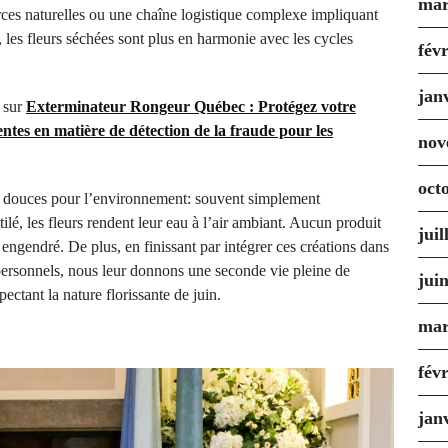
mar
urces naturelles ou une chaîne logistique complexe impliquant
s, les fleurs séchées sont plus en harmonie avec les cycles
fév
jan
e sur
Exterminateur Rongeur Québec : Protégez votre
ntes en matière de détection de la fraude pour les
nov
oct
nt douces pour l’environnement: souvent simplement
ilé, les fleurs rendent leur eau à l’air ambiant. Aucun produit
juil
engendré. De plus, en finissant par intégrer ces créations dans
ersonnels, nous leur donnons une seconde vie pleine de
jui
pectant la nature florissante de juin.
mar
fév
jan