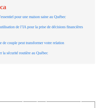
.ca
l’essentiel pour une maison saine au Québec
tilisation de l’IA pour la prise de décisions financières
 de couple peut transformer votre relation
r la sécurité routière au Québec
Next Post
Pourquoi tant de
couples québécois se
e
disputent… à cause du