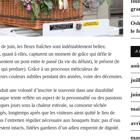
Imm
gra
Osh
le f
 de juin, les fleurs fraîches sont indéniablement belles;
A
s, quant à elles, capturent un moment de grâce qui défie le
entent un pont entre le passé (la vie du défunt), le présent (le
aoû
r qui perdure). Grâce à un processus méticuleux de
leurs couleurs subtiles pendant des années, voire des décennies.
juil
duit une volonté d’inscrire le souvenir dans une durabilité
jui
aque teinte reflète un aspect de la personnalité ou des passions
lques jours sous la chaleur estivale, sa consoeur séchée
mai
és, longtemps après que les visiteurs aient quitté le lieu de
 l’entretien régulier nécessaire aux bouquets frais: pas d’eau
avr
estent intacts, fidèles gardiens d’un adieu empreint de dignité.
mar