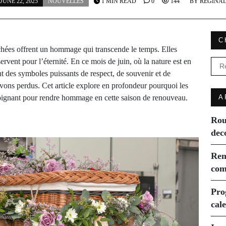
JUNE 22, 2025
NOUVELLES
1 MIN READ
0
144
BY
REGINA
C
échées offrent un hommage qui transcende le temps. Elles
ervent pour l’éternité. En ce mois de juin, où la nature est en
Rec
nt des symboles puissants de respect, de souvenir et de
avons perdus. Cet article explore en profondeur pourquoi les
 poignant pour rendre hommage en cette saison de renouveau.
A
Rou
dec
Ren
com
Pro
cal