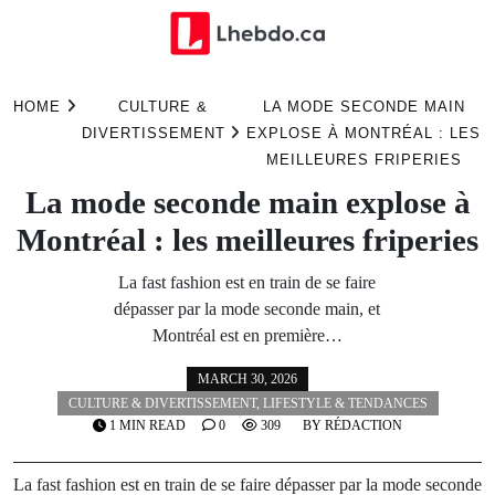
Skip
to
HOME
CULTURE &
LA MODE SECONDE MAIN
content
DIVERTISSEMENT
EXPLOSE À MONTRÉAL : LES
MEILLEURES FRIPERIES
La mode seconde main explose à
Montréal : les meilleures friperies
La fast fashion est en train de se faire
dépasser par la mode seconde main, et
Montréal est en première…
MARCH 30, 2026
CULTURE & DIVERTISSEMENT
,
LIFESTYLE & TENDANCES
1 MIN READ
0
309
BY
RÉDACTION
La fast fashion est en train de se faire dépasser par la mode seconde