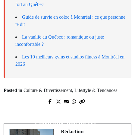
fort au Québec
Guide de survie en coloc à Montréal : ce que personne
te dit
La vanlife au Québec : romantique ou juste
inconfortable ?
Les 10 meilleurs gyms et studios fitness à Montréal en
2026
Posted in
Culture & Divertissement
,
Lifestyle & Tendances
Prev Post
Next Post
Le PQ revient de nulle part : comment
Les Laurentides en toutes saisons :
l'indépendance est redevenue cool
bien plus que du ski
Rédaction