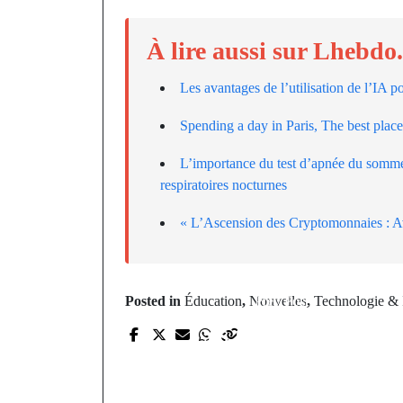
À lire aussi sur Lhebdo
Les avantages de l’utilisation de l’IA p
Spending a day in Paris, The best place
L’importance du test d’apnée du somme
respiratoires nocturnes
« L’Ascension des Cryptomonnaies : Av
Prev Post
Posted in
Éducation
,
Nouvelles
,
Technologie & 
Les tendances en
matière de traitement
du langage naturel