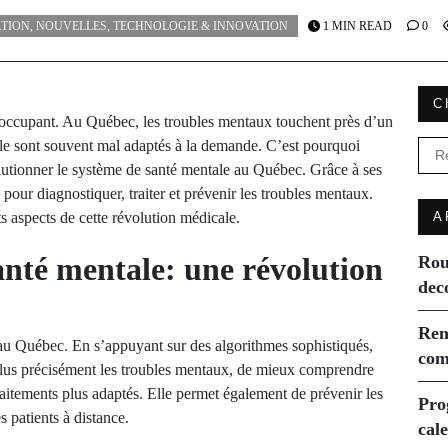
TION
,
NOUVELLES
,
TECHNOLOGIE & INNOVATION
1 MIN READ
0
C
réoccupant. Au Québec, les troubles mentaux touchent près d’un
ale sont souvent mal adaptés à la demande. C’est pourquoi
Rec
évolutionner le système de santé mentale au Québec. Grâce à ses
 pour diagnostiquer, traiter et prévenir les troubles mentaux.
ts aspects de cette révolution médicale.
A
santé mentale: une révolution
Rou
dec
Ren
e au Québec. En s’appuyant sur des algorithmes sophistiqués,
com
 plus précisément les troubles mentaux, de mieux comprendre
traitements plus adaptés. Elle permet également de prévenir les
Pro
s patients à distance.
cal