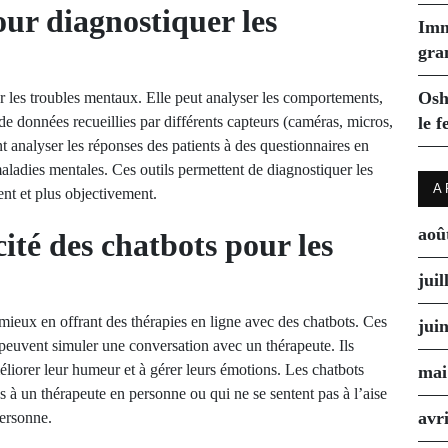
our diagnostiquer les
Imm
gra
Osh
r les troubles mentaux. Elle peut analyser les comportements,
r de données recueillies par différents capteurs (caméras, micros,
le f
 analyser les réponses des patients à des questionnaires en
aladies mentales. Ces outils permettent de diagnostiquer les
A
nt et plus objectivement.
aoû
cité des chatbots pour les
juil
 mieux en offrant des thérapies en ligne avec des chatbots. Ces
jui
euvent simuler une conversation avec un thérapeute. Ils
améliorer leur humeur et à gérer leurs émotions. Les chatbots
mai
ès à un thérapeute en personne ou qui ne se sentent pas à l’aise
avr
personne.