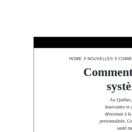
Skip
to
content
HOME
NOUV
HOME
NOUVELLES
COMME
Comment l
syst
Au Québec, l
innovantes et a
désormais à la 
personnalisée. G
santé me