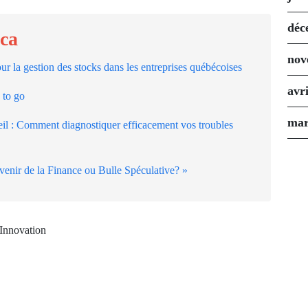
déc
.ca
nov
our la gestion des stocks dans les entreprises québécoises
avr
 to go
mar
il : Comment diagnostiquer efficacement vos troubles
enir de la Finance ou Bulle Spéculative? »
Next Post
Innovation
Les applications de l'IA
pour améliorer la
productivité et la